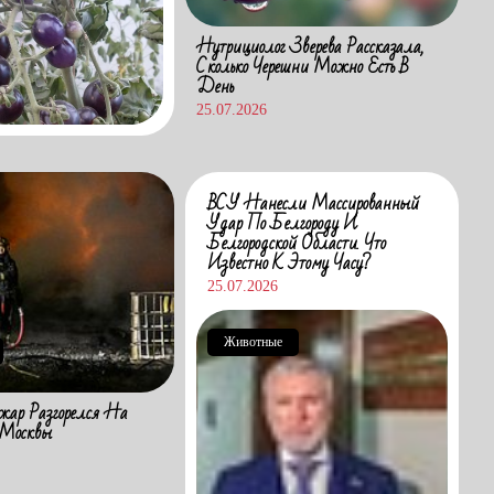
Нутрициолог Зверева Рассказала,
Сколько Черешни Можно Есть В
День
25.07.2026
ВСУ Нанесли Массированный
Удар По Белгороду И
Белгородской Области. Что
Известно К Этому Часу?
25.07.2026
Животные
ар Разгорелся На
 Москвы