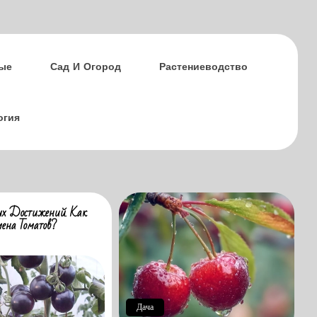
ые
Сад И Огород
Растениеводство
огия
их Достижений. Как
мена Томатов?
Дача