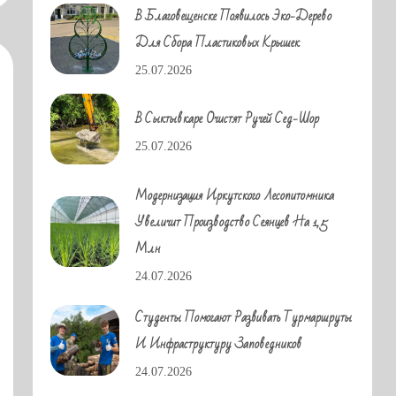
В Благовещенске Появилось Эко-Дерево
Для Сбора Пластиковых Крышек
25.07.2026
В Сыктывкаре Очистят Ручей Сед-Шор
25.07.2026
Модернизация Иркутского Лесопитомника
Увеличит Производство Сеянцев На 1,5
Млн
24.07.2026
Студенты Помогают Развивать Турмаршруты
И Инфраструктуру Заповедников
24.07.2026