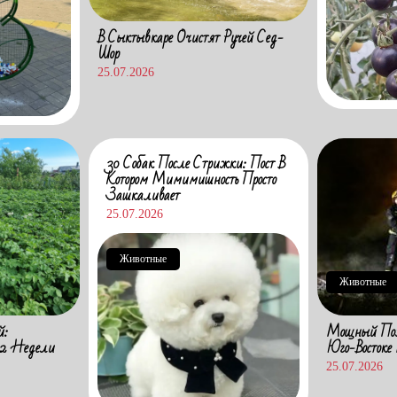
В Сыктывкаре Очистят Ручей Сед-
Шор
25.07.2026
30 Собак После Стрижки: Пост В
Котором Мимимишность Просто
Зашкаливает
25.07.2026
Животные
Животные
й:
Мощный Пож
 2 Недели
Юго-Востоке
25.07.2026