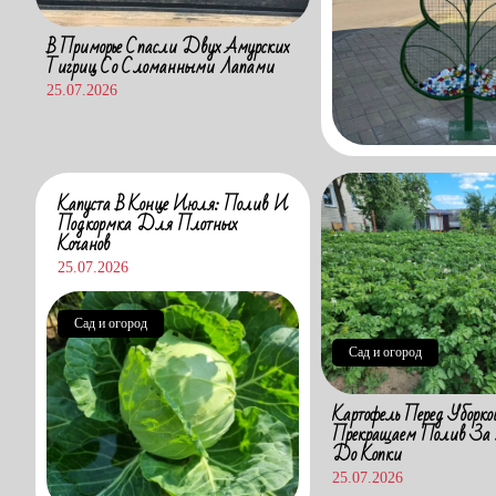
В Приморье Спасли Двух Амурских
Тигриц Со Сломанными Лапами
25.07.2026
Капуста В Конце Июля: Полив И
Подкормка Для Плотных
Кочанов
25.07.2026
Сад и огород
Сад и огород
Картофель Перед Уборко
Прекращаем Полив За
До Копки
25.07.2026