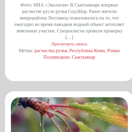
Фото: НИА «Экология» В Сыктывкаре впервые
расчистят русло ручья Сед-Шор. Ранее жители
микрорайона Лесозавод пожаловались на то, что
ежегодно во время паводков водный объект затопляет
земельные участки. Специалисты провели проверку
[…]
Просмотреть запись
Метки:
расчистка ручья
Республика Коми
Роман
Полшведкин
Сыктывкар