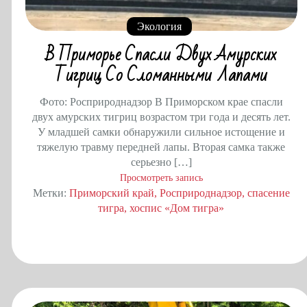
Экология
В Приморье Спасли Двух Амурских
Тигриц Со Сломанными Лапами
Фото: Росприроднадзор В Приморском крае спасли
двух амурских тигриц возрастом три года и десять лет.
У младшей самки обнаружили сильное истощение и
тяжелую травму передней лапы. Вторая самка также
серьезно […]
Просмотреть запись
Метки:
Приморский край
Росприроднадзор
спасение
тигра
хоспис «Дом тигра»