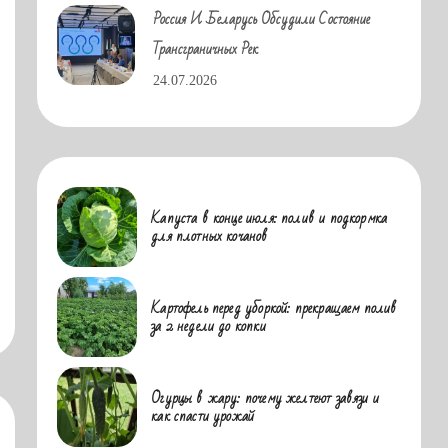
Россия И Беларусь Обсудили Состояние
Трансграничных Рек
24.07.2026
Капуста в конце июля: полив и подкормка
для плотных кочанов
Картофель перед уборкой: прекращаем полив
за 2 недели до копки
Огурцы в жару: почему желтеют завязи и
как спасти урожай