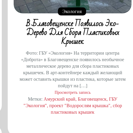
Экология
В Благовещенске Появилось Эко-
Дерево Для Сбора Пластиковых
Крышек
Фото: ГБУ «Экология» На территории центра
«Доброта» в Благовещенске появилось необычное
металлическое дерево для сбора пластиковых
крышечек. В арт-контейнере каждый желающий
может оставить крышки из пластика, которые затем
пойдут на […]
Просмотреть запись
Метки:
Амурский край
Благовещенск
ГБУ
"Экология"
проект "Водорослям крышка"
сбор
пластиковых крышек