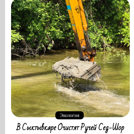
Экология
В Сыктывкаре Очистят Ручей Сед-Шор