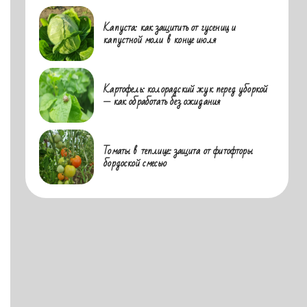
Капуста: как защитить от гусениц и
капустной моли в конце июля
Картофель: колорадский жук перед уборкой
— как обработать без ожидания
Томаты в теплице: защита от фитофторы
бордоской смесью