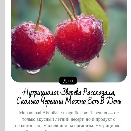
Дача
Нутрициолог Зверева Рассказала,
Сколько Черешни Можно Есть В День
Muhammad.Abdullah / magnific.com Черешня — не
только вкусный летний десерт, но и продукт с
неоднозначным влиянием на организм. Нутрициолог