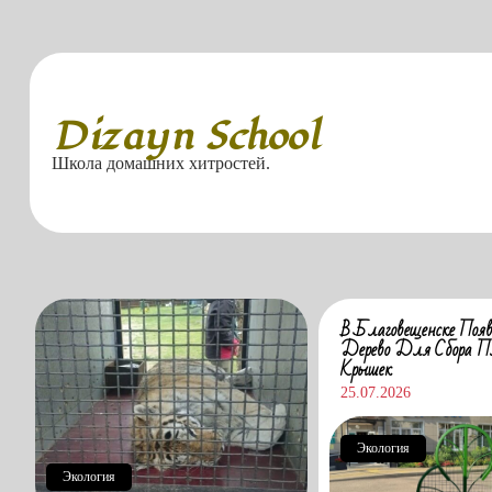
Перейти
к
содержимому
Dizayn School
Школа домашних хитростей.
В Благовещенске Появ
Дерево Для Сбора П
Крышек
25.07.2026
Экология
Экология