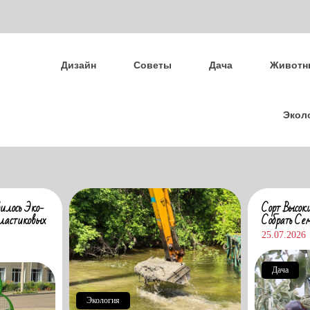
Дизайн
Советы
Дача
Животн
Экол
илось Эко-
Сорт Высок
ластиковых
Собрать Се
25.07.2026
Дача
Экология